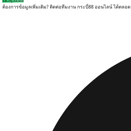
ต้องการข้อมูลเพิ่มเติม? ติดต่อทีมงาน
กระบี่88 ออนไลน์
ได้ตลอด 